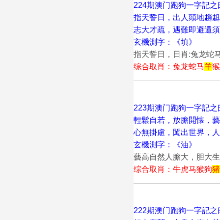
224期澳门跑狗一字記
指天誓日，出人頭地趟趄
志大才疏，遇難即避還須
玄機測字：《填》
指天誓日，日肖:兔龙蛇
综合取肖：兔龙蛇马
羊
猴
223期澳门跑狗一字記
輕鬆自若，放膽開懐，藝
心無掛慮，闖出世界，人
玄機測字：《油》
藝高自然人膽大，胆大生
综合取肖：牛虎马猴狗
猪
222期澳门跑狗一字記