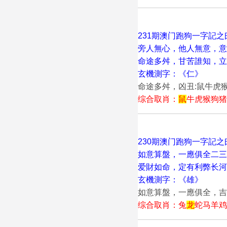
231期澳门跑狗一字記
旁人無心，他人無意，意
命途多舛，甘苦誰知，立
玄機測字：《仁》
命途多舛，凶丑:鼠牛虎
综合取肖：
鼠
牛虎猴狗猪
230期澳门跑狗一字記
如意算盤，一應俱全二三
爱財如命，定有利弊长河
玄機測字：《雄》
如意算盤，一應俱全，吉
综合取肖：兔
龙
蛇马羊鸡